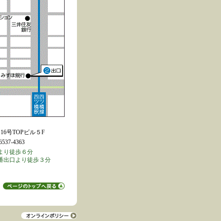
6号TOPビル５F
537-4363
より徒歩６分
番出口より徒歩３分